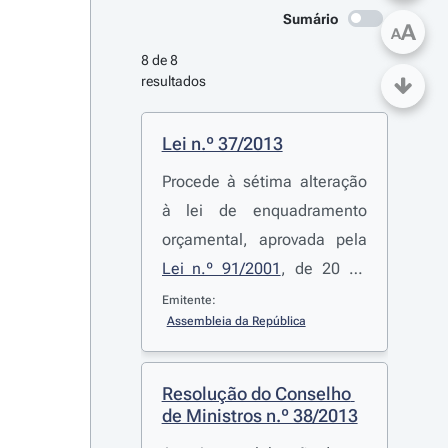
Sumário
A
A
8 de 8 
resultados
Lei n.º 37/2013
Procede à sétima alteração
à lei de enquadramento
orçamental, aprovada pela
Lei n.º 91/2001
, de 20 de
agosto, e transpõe para a
Emitente:
Assembleia da República
ordem jurídica interna a
Diretiva n.º
2011/85/UE
, do
Conselho, de 8 de
Resolução do Conselho 
novembro, que estabelece
de Ministros n.º 38/2013
requisitos aplicáveis aos