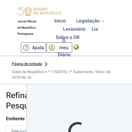
Início
Legislação
Jornal Oficial
da República
Lexionário
Lia
Portuguesa
Sobre o DR
O
Ajuda
meu
Diário
Página de entrada
Diário da República n.º 115/2010, 1º Suplemento, Série I de 
2010-06-16
Refinar
Pesquisa
Emitente
Selecionar