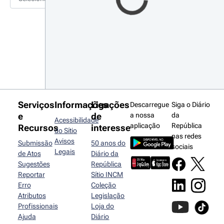
Serviços
Informações
Ligações
Descarregue
Siga o Diário
e
de
a nossa
da
Acessibilidade
aplicação
República
Recursos
interesse
do Sítio
nas redes
Avisos
Submissão
50 anos do
sociais
Legais
de Atos
Diário da
Sugestões
República
Reportar
Sítio INCM
Erro
Coleção
Atributos
Legislação
Profissionais
Loja do
Ajuda
Diário