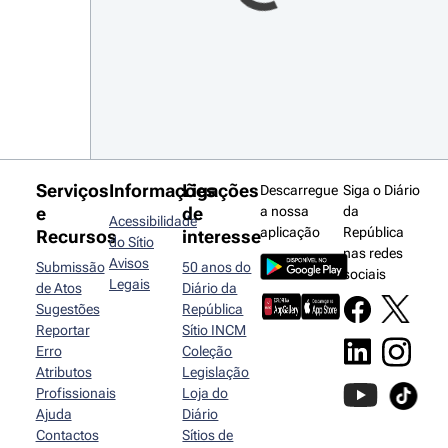
Serviços
Informações
Ligações
Descarregue
Siga o Diário
e
de
a nossa
da
Acessibilidade
aplicação
República
Recursos
interesse
do Sítio
nas redes
Avisos
Submissão
50 anos do
sociais
Legais
de Atos
Diário da
Sugestões
República
Reportar
Sítio INCM
Erro
Coleção
Atributos
Legislação
Profissionais
Loja do
Ajuda
Diário
Contactos
Sítios de