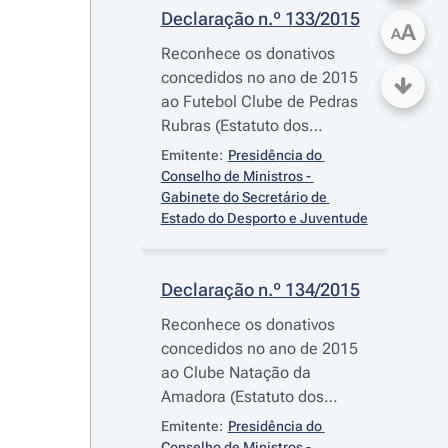
Declaração n.º 133/2015
A
A
Reconhece os donativos
concedidos no ano de 2015
ao Futebol Clube de Pedras
Rubras (Estatuto dos
Benefícios Fiscais)
Emitente:
Presidência do 
Conselho de Ministros - 
Gabinete do Secretário de 
Estado do Desporto e Juventude
Declaração n.º 134/2015
Reconhece os donativos
concedidos no ano de 2015
ao Clube Natação da
Amadora (Estatuto dos
Benefícios Fiscais)
Emitente:
Presidência do 
Conselho de Ministros - 