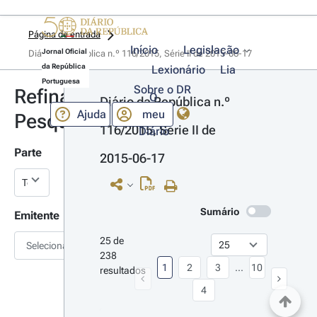
Página de entrada
Início
Legislação
Jornal Oficial
Diário da República n.º 116/2015, Série II de 2015-06-17
da República
Lexionário
Lia
Portuguesa
Sobre o DR
Refinar
O
Diário da República n.º 
Ajuda
meu
Pesquisa
116/2015, Série II de 
Diário
Parte
2015-06-17
Sumário
Emitente
25 de 
Selecionar
238 
1
2
3
...
10
resultados
4