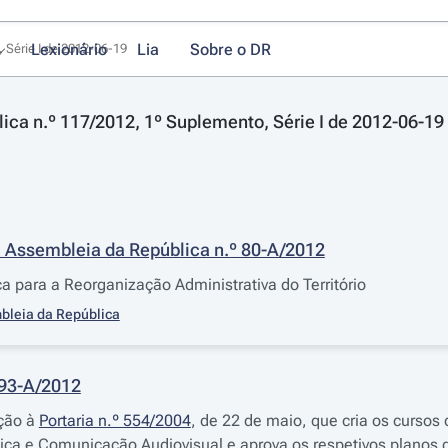
Lexionário
Lia
Sobre o DR
, Série I de 2012-06-19
lica n.º 117/2012, 1º Suplemento, Série I de 2012-06-19
 Assembleia da República n.º 80-A/2012
a para a Reorganização Administrativa do Território
bleia da República
193-A/2012
ação à
Portaria n.º 554/2004
, de 22 de maio, que cria os curso
tica e Comunicação Audiovisual e aprova os respetivos planos 