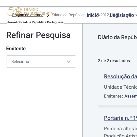
Início
Legislação
Página de entrada
Diário da República n.º 117/2012, 1º Suplemento
Jornal Oficial da República Portuguesa
Refinar Pesquisa
Diário da Repúb
Emitente
2 de 2 resultados
Selecionar
Resolução da
Unidade Técnic
Emitente:
Assem
Portaria n.º 
Primeira alter
Produção Artís