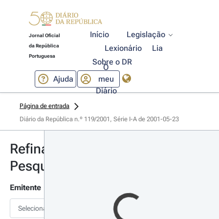
Início
Legislação
Jornal Oficial
da República
Lexionário
Lia
Portuguesa
Sobre o DR
O
Ajuda
meu
Diário
Página de entrada
Diário da República n.º 119/2001, Série I-A de 2001-05-23
Refinar
Pesquisa
Emitente
Selecionar