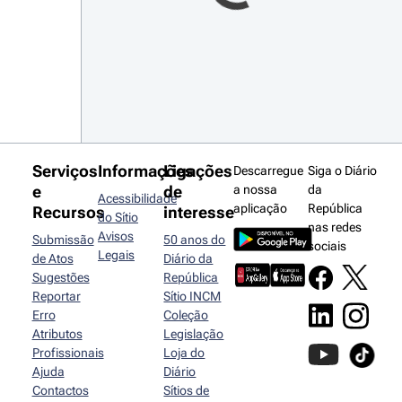
Serviços
Informações
Ligações
Descarregue
Siga o Diário
e
de
a nossa
da
Acessibilidade
aplicação
República
Recursos
interesse
do Sítio
nas redes
Avisos
Submissão
50 anos do
sociais
Legais
de Atos
Diário da
Sugestões
República
Reportar
Sítio INCM
Erro
Coleção
Atributos
Legislação
Profissionais
Loja do
Ajuda
Diário
Contactos
Sítios de