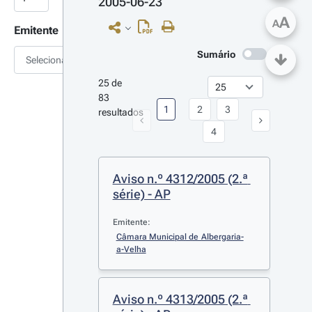
2005-06-23
A
A
Emitente
Sumário
Selecionar
25 de 
83 
1
2
3
resultados
4
Aviso n.º 4312/2005 (2.ª 
série) - AP
Emitente:
Câmara Municipal de Albergaria-
a-Velha
Aviso n.º 4313/2005 (2.ª 