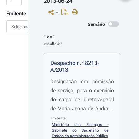
2013-06-24
Emitente
Sumário
Selecionar
1 de 1 
resultado
Despacho n.º 8213-
A/2013
Designação em comissão
de serviço, para o exercício
do cargo de diretora-geral
de Maria Joana de Andrade
Ramos e dos cargos de
Emitente:
Ministério das Finanças - 
subdiretor geral, de Sílvia
Gabinete do Secretário de 
Cristina Palma Jesus
Estado da Administração Pública