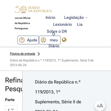
Início
Legislação
Jornal Oficial
da República
Lexionário
Lia
Portuguesa
Sobre o DR
O
Ajuda
meu
Diário
Página de entrada
Diário da República n.º 119/2013, 1º Suplemento, Série II de 
2013-06-24
Refinar
Diário da República n.º 
Pesquisa
119/2013, 1º 
Parte
Suplemento, Série II de 
A
A