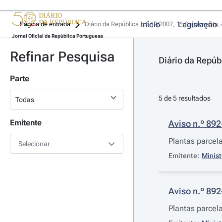
Início
Legislação
Página de entrada
Diário da República n.º 12/2007, 1º Suplemento, 
Jornal Oficial da República Portuguesa
Refinar Pesquisa
Diário da Repúb
Parte
5 de 5 resultados
Emitente
Aviso n.º 89
Plantas parcela
Selecionar
Emitente:
Minist
Aviso n.º 89
Plantas parcela