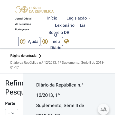
Início
Legislação
Jornal Oficial
da República
Lexionário
Lia
Portuguesa
Sobre o DR
O
Ajuda
meu
Diário
Página de entrada
Diário da República n.º 12/2013, 1º Suplemento, Série II de 2013-
01-17
Refinar
Diário da República n.º 
Pesquisa
12/2013, 1º 
Parte
Suplemento, Série II de 
A
A