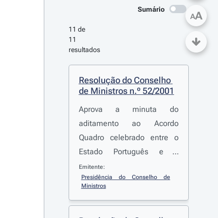
Sumário
A
A
11 de 
11 
resultados
Resolução do Conselho 
de Ministros n.º 52/2001
Aprova a minuta do
aditamento ao Acordo
Quadro celebrado entre o
Estado Português e a
LUSOPONTE, cuja minuta foi
Emitente:
Presidência do Conselho de 
aprovada pela
Resolução do
Ministros
Conselho de Ministros n.º
25-B/2000
, de 12 de Maio,