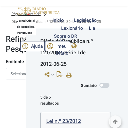
Página de entrada
Início
Legislação
Jornal Oficial
Diário da República n.º 121/2012, Série I de 2012-06-25
da República
Lexionário
Lia
Portuguesa
Sobre o DR
Refinar
O
Diário da República n.º 
Ajuda
meu
Pesquisa
121/2012, Série I de 
Diário
Emitente
2012-06-25
Selecionar
Sumário
5 de 5 
resultados
Lei n.º 23/2012