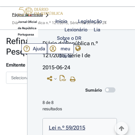
Página de entrada
Início
Legislação
Jornal Oficial
Diário da República n.º 121/2015, Série I de 2015-06-24
da República
Lexionário
Lia
Portuguesa
Sobre o DR
Refinar
O
Diário da República n.º 
Ajuda
meu
Pesquisa
121/2015, Série I de 
Diário
Emitente
2015-06-24
Selecionar
Sumário
8 de 8 
resultados
Lei n.º 59/2015