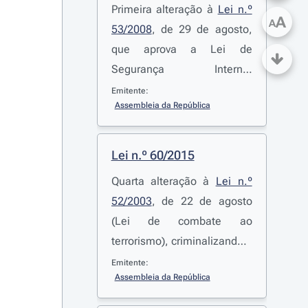
Primeira alteração à
Lei n.º
A
A
53/2008
, de 29 de agosto,
que aprova a Lei de
Segurança Interna,
modificando a composição
Emitente:
Assembleia da República
do Conselho Superior de
Segurança Interna e a
organização e o
Lei n.º 60/2015
funcionamento da Unidade
Quarta alteração à
Lei n.º
de Coordenação
52/2003
, de 22 de agosto
Antiterrorismo
(Lei de combate ao
terrorismo), criminalizando a
apologia pública e as
Emitente:
Assembleia da República
deslocações para a prática
do crime de terrorismo