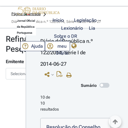
Página de entrada
Início
Legislação
Jornal Oficial
Diário da República n.º 122/2014, Série I de 2014-06-27
da República
Lexionário
Lia
Portuguesa
Sobre o DR
Refinar
O
Diário da República n.º 
Ajuda
meu
Pesquisa
122/2014, Série I de 
Diário
Emitente
2014-06-27
Selecionar
Sumário
10 de 
10 
resultados
Resolução do Conselho 