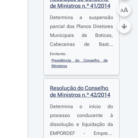
de Ministros n.º 41/2014
A
A
Determina a suspensão
parcial dos Planos Diretores
Municipais de Boticas,
Cabeceiras de Basto,
Chaves, Ribeira de Pena e
Emitente:
Presidência do Conselho de 
Vila Pouca de Aguiar, na
Ministros
área destinada à
implantação do Sistema
Resolução do Conselho 
Electroprodutor do Tâmega,
de Ministros n.º 42/2014
e estabelece as respetivas
Determina o início do
medidas preventivas
processo conducente à
dissolução e liquidação da
EMPORDEF - Empresa