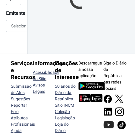
Emitente
Selecionar
Serviços
Informações
Ligações
Descarregue
Siga o Diário
e
de
a nossa
da
Acessibilidade
aplicação
República
Recursos
interesse
do Sítio
nas redes
Avisos
Submissão
50 anos do
sociais
Legais
de Atos
Diário da
Sugestões
República
Reportar
Sítio INCM
Erro
Coleção
Atributos
Legislação
Profissionais
Loja do
Ajuda
Diário