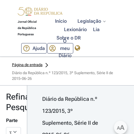
Início
Legislação
Jornal Oficial
da República
Lexionário
Lia
Portuguesa
Sobre o DR
O
Ajuda
meu
Diário
Página de entrada
Diário da República n.º 123/2015, 3º Suplemento, Série II de 
2015-06-26
Refinar
Diário da República n.º 
Pesquisa
123/2015, 3º 
Parte
Suplemento, Série II de 
A
A