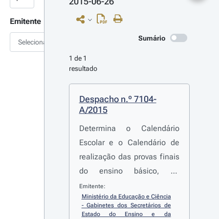
2015-06-26
Emitente
Sumário
Selecionar
1 de 1 
resultado
Despacho n.º 7104-
A/2015
Determina o Calendário
Escolar e o Calendário de
realização das provas finais
do ensino básico, do
Preliminary English Test, dos
Emitente:
Ministério da Educação e Ciência 
exames finais nacionais do
- Gabinetes dos Secretários de 
ensino secundário, das
Estado do Ensino e da 