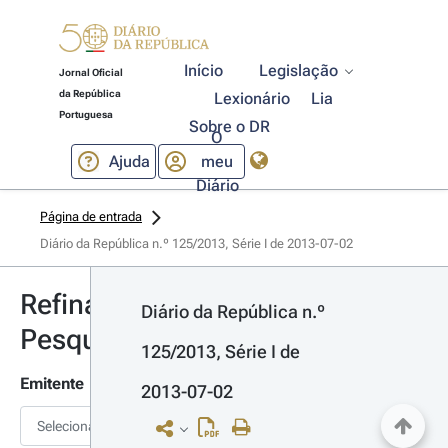
Início
Legislação
Jornal Oficial
da República
Lexionário
Lia
Portuguesa
Sobre o DR
O
Ajuda
meu
Diário
Página de entrada
Diário da República n.º 125/2013, Série I de 2013-07-02
Refinar
Diário da República n.º 
Pesquisa
125/2013, Série I de 
Emitente
2013-07-02
Selecionar