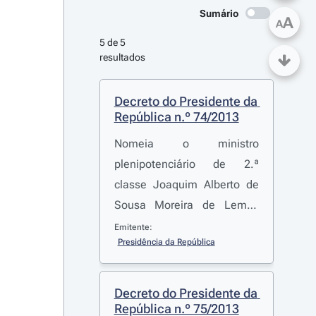
Sumário
A
A
5 de 5 
resultados
Decreto do Presidente da 
República n.º 74/2013
Nomeia o ministro
plenipotenciário de 2.ª
classe Joaquim Alberto de
Sousa Moreira de Lemos
como Embaixador de
Emitente:
Presidência da República
Portugal não residente em
Brunei Darussalam
Decreto do Presidente da 
República n.º 75/2013