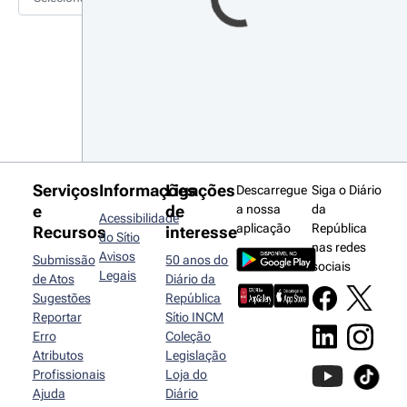
Serviços
Informações
Ligações
Descarregue
Siga o Diário
e
de
a nossa
da
Acessibilidade
aplicação
República
Recursos
interesse
do Sítio
nas redes
Avisos
Submissão
50 anos do
sociais
Legais
de Atos
Diário da
Sugestões
República
Reportar
Sítio INCM
Erro
Coleção
Atributos
Legislação
Profissionais
Loja do
Ajuda
Diário