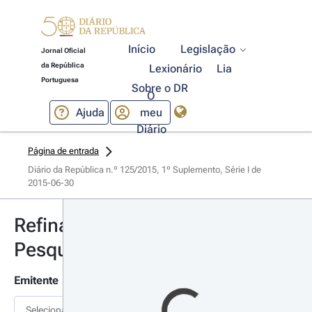
Início
Legislação
Jornal Oficial
da República
Lexionário
Lia
Portuguesa
Sobre o DR
O
Ajuda
meu
Diário
Página de entrada
Diário da República n.º 125/2015, 1º Suplemento, Série I de 
2015-06-30
Refinar
Pesquisa
Emitente
Selecionar