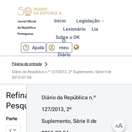
Início
Legislação
Jornal Oficial
da República
Lexionário
Lia
Portuguesa
Sobre o DR
O
Ajuda
meu
Diário
Página de entrada
Diário da República n.º 127/2013, 2º Suplemento, Série II de 
2013-07-04
Refinar
Diário da República n.º 
Pesquisa
127/2013, 2º 
Parte
Suplemento, Série II de 
A
A