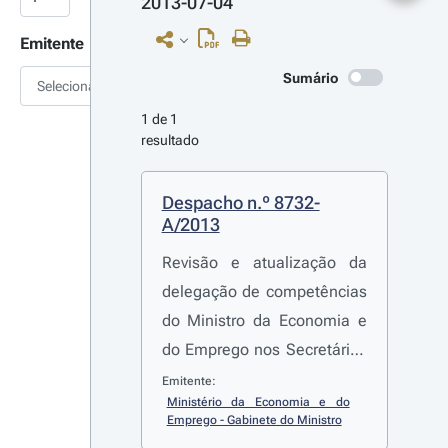
2013-07-04
Emitente
Sumário
Selecionar
1 de 1 
resultado
Despacho n.º 8732-
A/2013
Revisão e atualização da
delegação de competências
do Ministro da Economia e
do Emprego nos Secretários
de Estado que o coadjuvam
Emitente:
Ministério da Economia e do 
no exercício das suas
Emprego - Gabinete do Ministro
funções