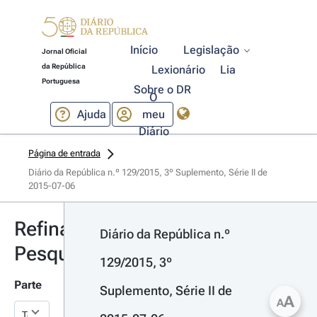
Início
Legislação
Jornal Oficial
da República
Lexionário
Lia
Portuguesa
Sobre o DR
O
Ajuda
meu
Diário
Página de entrada
Diário da República n.º 129/2015, 3º Suplemento, Série II de 
2015-07-06
Refinar
Diário da República n.º 
Pesquisa
129/2015, 3º 
Parte
Suplemento, Série II de 
A
A