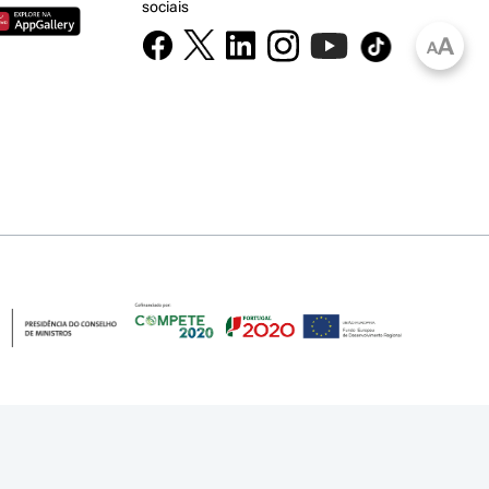
sociais
A
A