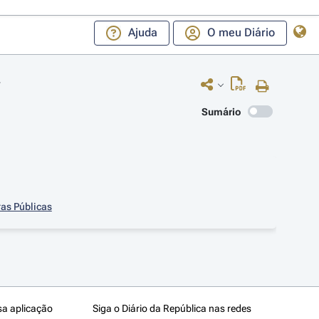
Ajuda
O meu Diário
7
Sumário
ras Públicas
sa aplicação
Siga o Diário da República nas redes