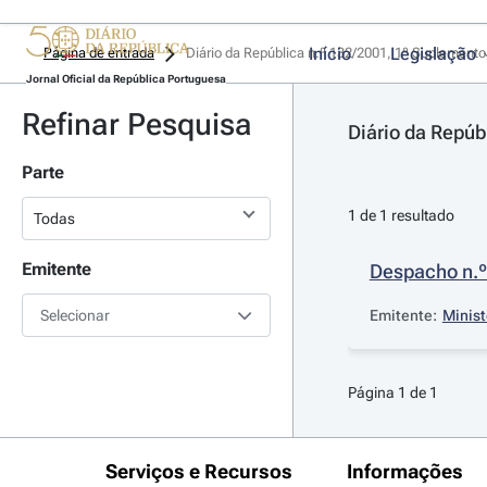
Início
Legislação
Página de entrada
Diário da República n.º 132/2001, 1º Suplemento,
Jornal Oficial da República Portuguesa
Refinar Pesquisa
Diário da Repúb
Parte
1 de 1 resultado
Emitente
Despacho n.º
Selecionar
Emitente:
Minist
Página 1 de 1
Serviços e Recursos
Informações