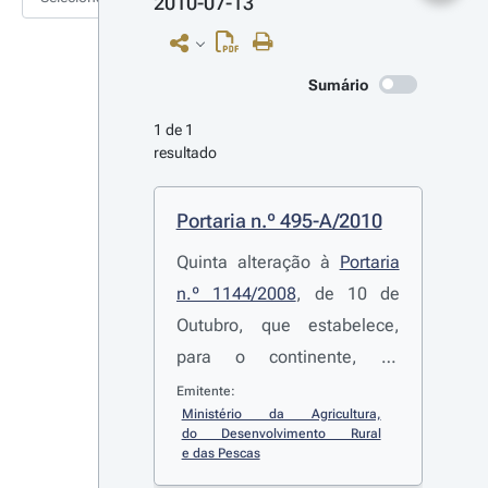
2010-07-13
Sumário
1 de 1 
resultado
Portaria n.º 495-A/2010
Quinta alteração à
Portaria
n.º 1144/2008
, de 10 de
Outubro, que estabelece,
para o continente, as
normas complementares de
Emitente:
Ministério da Agricultura, 
execução do regime de
do Desenvolvimento Rural 
apoio à reestruturação e
e das Pescas
reconversão das vinhas e