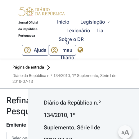
Início
Legislação
Jornal Oficial
da República
Lexionário
Lia
Portuguesa
Sobre o DR
O
Ajuda
meu
Diário
Página de entrada
Diário da República n.º 134/2010, 1º Suplemento, Série I de 
2010-07-13
Refinar
Diário da República n.º 
Pesquisa
134/2010, 1º 
Emitente
Suplemento, Série I de 
A
A
Selecionar