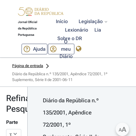
Início
Legislação
Jornal Oficial
da República
Lexionário
Lia
Portuguesa
Sobre o DR
O
Ajuda
meu
Diário
Página de entrada
Diário da República n.º 135/2001, Apêndice 72/2001, 1º 
Suplemento, Série II de 2001-06-11
Refinar
Diário da República n.º 
Pesquisa
135/2001, Apêndice 
Parte
72/2001, 1º 
A
A