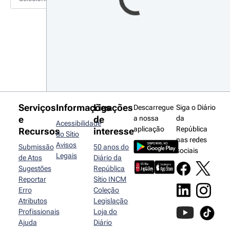
Serviços
Informações
Ligações
Descarregue
Siga o Diário
e
de
a nossa
da
Acessibilidade
aplicação
República
Recursos
interesse
do Sítio
nas redes
Avisos
Submissão
50 anos do
sociais
Legais
de Atos
Diário da
Sugestões
República
Reportar
Sítio INCM
Erro
Coleção
Atributos
Legislação
Profissionais
Loja do
Ajuda
Diário