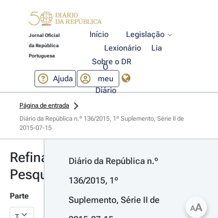
Início
Legislação
Jornal Oficial
da República
Lexionário
Lia
Portuguesa
Sobre o DR
O
Ajuda
meu
Diário
Página de entrada
Diário da República n.º 136/2015, 1º Suplemento, Série II de 
2015-07-15
Refinar
Diário da República n.º 
Pesquisa
136/2015, 1º 
Parte
Suplemento, Série II de 
A
A