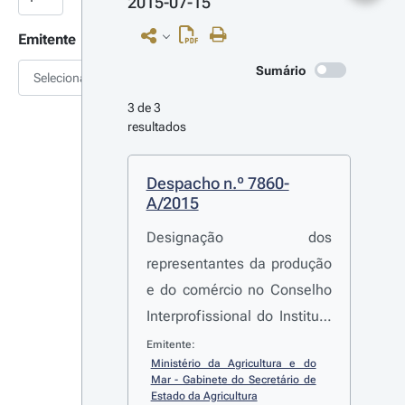
2015-07-15
Emitente
Sumário
Selecionar
3 de 3 
resultados
Despacho n.º 7860-
A/2015
Designação dos
representantes da produção
e do comércio no Conselho
Interprofissional do Instituto
dos Vinhos do Douro e do
Emitente:
Ministério da Agricultura e do 
Porto, I. P.
Mar - Gabinete do Secretário de 
Estado da Agricultura