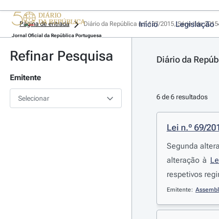
Início
Legislação
Página de entrada
Diário da República n.º 137/2015, Série I de 201
Jornal Oficial da República Portuguesa
Refinar Pesquisa
Diário da Repúb
Emitente
6 de 6 resultados
Selecionar
Lei n.º 69/20
Segunda altera
alteração à
Le
respetivos reg
Emitente:
Assembl