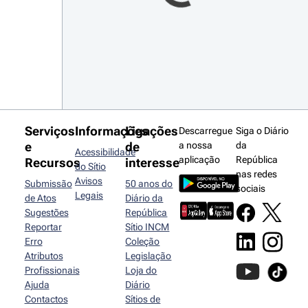
Serviços
Informações
Ligações
Descarregue
Siga o Diário
e
de
a nossa
da
Acessibilidade
aplicação
República
Recursos
interesse
do Sítio
nas redes
Avisos
Submissão
50 anos do
sociais
Legais
de Atos
Diário da
Sugestões
República
Reportar
Sítio INCM
Erro
Coleção
Atributos
Legislação
Profissionais
Loja do
Ajuda
Diário
Contactos
Sítios de