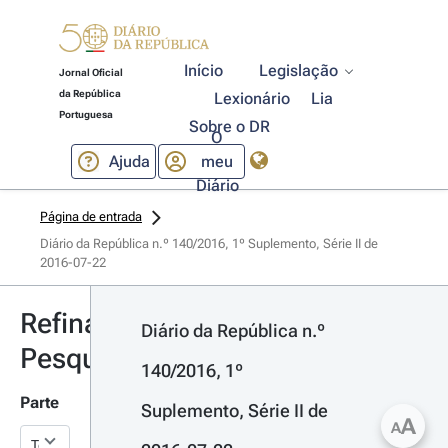
Início
Legislação
Jornal Oficial
da República
Lexionário
Lia
Portuguesa
Sobre o DR
O
Ajuda
meu
Diário
Página de entrada
Diário da República n.º 140/2016, 1º Suplemento, Série II de 
2016-07-22
Refinar
Diário da República n.º 
Pesquisa
140/2016, 1º 
Parte
Suplemento, Série II de 
A
A