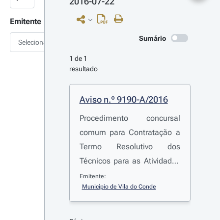
2016-07-22
Emitente
Sumário
Selecionar
1 de 1 
resultado
Aviso n.º 9190-A/2016
Procedimento concursal
comum para Contratação a
Termo Resolutivo dos
Técnicos para as Atividades
de Enriquecimento
Emitente:
Município de Vila do Conde
Curricular