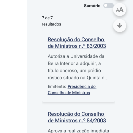
Sumário
A
A
7 de 7 
resultados
Resolução do Conselho 
de Ministros n.º 83/2003
Autoriza a Universidade da
Beira Interior a adquirir, a
título oneroso, um prédio
rústico situado na Quinta da
Grila, freguesia de Santa
Emitente:
Presidência do 
Maria, concelho da Covilhã
Conselho de Ministros
Resolução do Conselho 
de Ministros n.º 84/2003
Aprova a realização imediata