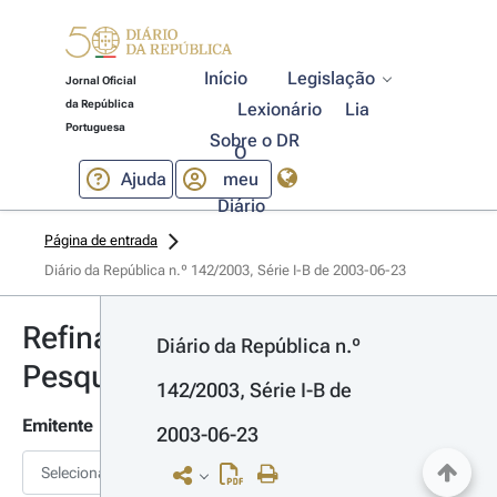
Início
Legislação
Jornal Oficial
da República
Lexionário
Lia
Portuguesa
Sobre o DR
O
Ajuda
meu
Diário
Página de entrada
Diário da República n.º 142/2003, Série I-B de 2003-06-23
Refinar
Diário da República n.º 
Pesquisa
142/2003, Série I-B de 
Emitente
2003-06-23
Selecionar