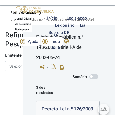
Página de entrada
Início
Legislação
Jornal Oficial
Diário da República n.º 143/2003, Série I-A de 2003-06-24
da República
Lexionário
Lia
Portuguesa
Sobre o DR
Refinar
O
Diário da República n.º 
Ajuda
meu
Pesquisa
143/2003, Série I-A de 
Diário
Emitente
2003-06-24
Selecionar
Sumário
3 de 3 
resultados
Decreto-Lei n.º 126/2003
A
A