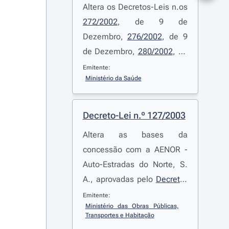
Altera os Decretos-Leis n.os
272/2002
, de 9 de
Dezembro,
276/2002
, de 9
de Dezembro,
280/2002
, de
9 de Dezembro,
282/2002
,
Emitente:
Ministério da Saúde
de 10 de Dezembro,
283/2002
, de 10 de
Dezembro,
285/2002
, de 10
Decreto-Lei n.º 127/2003
de Dezembro,
289/2002
, de
Altera as bases da
10 de Dezembro,
290/2002
,
concessão com a AENOR -
de 10 de Dezembro,
Auto-Estradas do Norte, S.
292/2002
, de 10 de
A., aprovadas pelo
Decreto-
Dezembro,
295/2002
, de 11
Lei n.º 248-A/99
, de 6 de
Emitente:
de Dezembro,
296/2002
, de
Ministério das Obras Públicas, 
Julho
11 de Dezembro, e
Transportes e Habitação