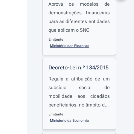
Aprova os modelos de
demonstrações financeiras
para as diferentes entidades
que aplicam o SNC
Emitente:
Ministério das Finanças
Decreto-Lei n.º 134/2015
Regula a atribuição de um
subsídio social de
mobilidade aos cidadãos
beneficiários, no âmbito dos
serviços aéreos e marítimos
Emitente:
Ministério da Economia
entre o continente e a
Região Autónoma da