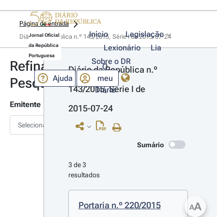
Página de entrada
Início
Legislação
Jornal Oficial
Diário da República n.º 143/2015, Série I de 2015-07-24
da República
Lexionário
Lia
Portuguesa
Sobre o DR
Refinar
O
Diário da República n.º 
Ajuda
meu
Pesquisa
143/2015, Série I de 
Diário
Emitente
2015-07-24
Selecionar
Sumário
3 de 3 
resultados
Portaria n.º 220/2015
A
A