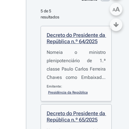
A
A
5 de 5 
resultados
Decreto do Presidente da 
República n.º 64/2025
Nomeia o ministro
plenipotenciário de 1.ª
classe Paulo Carlos Ferreira
Chaves como Embaixador
de Portugal não residente na
Emitente:
Presidência da República
República da Costa Rica.
Decreto do Presidente da 
República n.º 65/2025