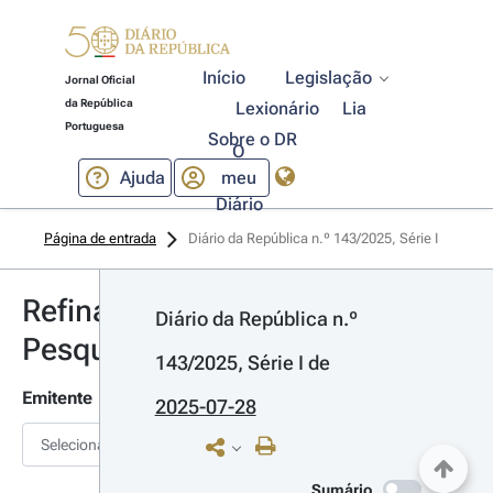
Início
Legislação
Jornal Oficial
da República
Lexionário
Lia
Portuguesa
Sobre o DR
O
Ajuda
meu
Diário
Página de entrada
Diário da República n.º 143/2025, Série I
Refinar
Diário da República n.º 
Pesquisa
143/2025, Série I
 de 
Emitente
2025-07-28
Selecionar
Sumário