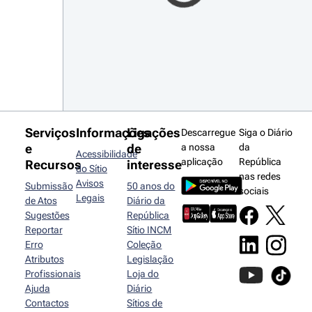
Serviços
Informações
Ligações
Descarregue
Siga o Diário
e
de
a nossa
da
Acessibilidade
aplicação
República
Recursos
interesse
do Sítio
nas redes
Avisos
Submissão
50 anos do
sociais
Legais
de Atos
Diário da
Sugestões
República
Reportar
Sítio INCM
Erro
Coleção
Atributos
Legislação
Profissionais
Loja do
Ajuda
Diário
Contactos
Sítios de