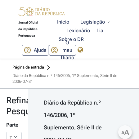
Início
Legislação
Jornal Oficial
da República
Lexionário
Lia
Portuguesa
Sobre o DR
O
Ajuda
meu
Diário
Página de entrada
Diário da República n.º 146/2006, 1º Suplemento, Série II de 
2006-07-31
Refinar
Diário da República n.º 
Pesquisa
146/2006, 1º 
Parte
Suplemento, Série II de 
A
A