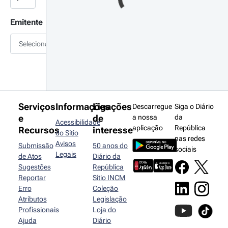
Emitente
Selecionar
Serviços
Informações
Ligações
Descarregue
Siga o Diário
e
de
a nossa
da
Acessibilidade
aplicação
República
Recursos
interesse
do Sítio
nas redes
Avisos
Submissão
50 anos do
sociais
Legais
de Atos
Diário da
Sugestões
República
Reportar
Sítio INCM
Erro
Coleção
Atributos
Legislação
Profissionais
Loja do
Ajuda
Diário