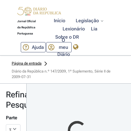
Início
Legislação
Jornal Oficial
da República
Lexionário
Lia
Portuguesa
Sobre o DR
O
Ajuda
meu
Diário
Página de entrada
Diário da República n.º 147/2009, 1º Suplemento, Série II de 
2009-07-31
Refinar
Pesquisa
Parte