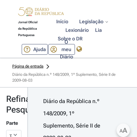
Início
Legislação
Jornal Oficial
da República
Lexionário
Lia
Portuguesa
Sobre o DR
O
Ajuda
meu
Diário
Página de entrada
Diário da República n.º 148/2009, 1º Suplemento, Série II de 
2009-08-03
Refinar
Diário da República n.º 
Pesquisa
148/2009, 1º 
Parte
Suplemento, Série II de 
A
A