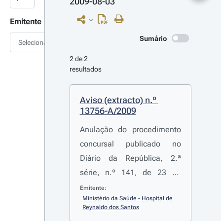
2009-08-03
Emitente
Sumário
Selecionar
2 de 2 
resultados
Aviso (extracto) n.º 
13756-A/2009
Anulação do procedimento
concursal publicado no
Diário da República, 2.ª
série, n.º 141, de 23 de
Julho de 2009, através do
Emitente:
Ministério da Saúde - Hospital de 
aviso n.º 13016/2009
Reynaldo dos Santos