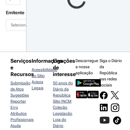
Emitente
Selecionar
Serviços
Informações
Ligações
Descarregue
Siga o Diário
e
de
a nossa
da
Acessibilidade
aplicação
República
Recursos
interesse
do Sítio
nas redes
Avisos
Submissão
50 anos do
sociais
Legais
de Atos
Diário da
Sugestões
República
Reportar
Sítio INCM
Erro
Coleção
Atributos
Legislação
Profissionais
Loja do
Ajuda
Diário