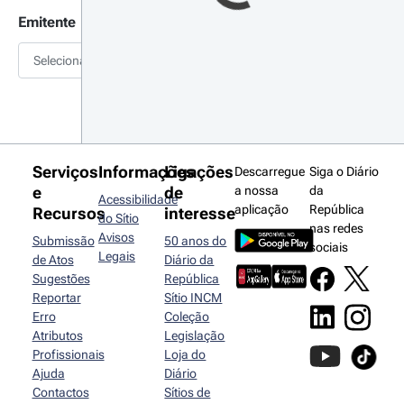
Emitente
Selecionar
Serviços
Informações
Ligações
Descarregue
Siga o Diário
e
de
a nossa
da
Acessibilidade
aplicação
República
Recursos
interesse
do Sítio
nas redes
Avisos
Submissão
50 anos do
sociais
Legais
de Atos
Diário da
Sugestões
República
Reportar
Sítio INCM
Erro
Coleção
Atributos
Legislação
Profissionais
Loja do
Ajuda
Diário
Contactos
Sítios de