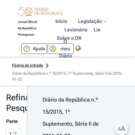
Início
Legislação
Jornal Oficial
da República
Lexionário
Lia
Portuguesa
Sobre o DR
O
Ajuda
meu
Diário
Página de entrada
Diário da República n.º 15/2015, 1º Suplemento, Série II de 2015-
01-22
Refinar
Diário da República n.º 
Pesquisa
15/2015, 1º 
Parte
Suplemento, Série II de 
A
A