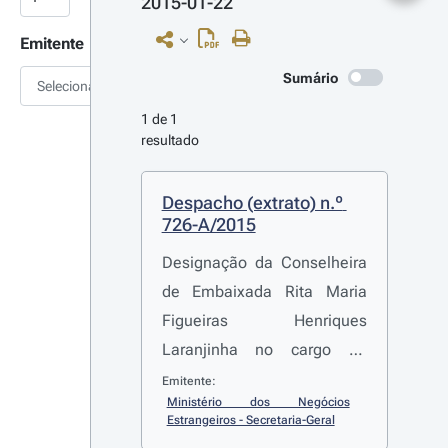
2015-01-22
Emitente
Sumário
Selecionar
1 de 1 
resultado
Despacho (extrato) n.º 
726-A/2015
Designação da Conselheira
de Embaixada Rita Maria
Figueiras Henriques
Laranjinha no cargo de
Subdiretora-geral da
Emitente:
Ministério dos Negócios 
Direção-Geral de Política
Estrangeiros - Secretaria-Geral
Externa do Ministério dos