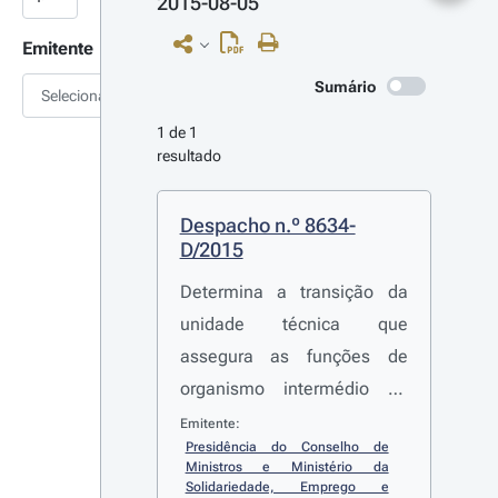
2015-08-05
Emitente
Sumário
Selecionar
1 de 1 
resultado
Despacho n.º 8634-
D/2015
Determina a transição da
unidade técnica que
assegura as funções de
organismo intermédio na
região centro do Instituto de
Emitente:
Presidência do Conselho de 
Emprego e Formação
Ministros e Ministério da 
Profissional, I. P. (IEFP, I. P.)
Solidariedade, Emprego e 