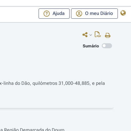
Ajuda
O meu Diário
Sumário
 ex-linha do Dão, quilómetros 31,000-48,885, e pela
 da Região Demarcada do Douro