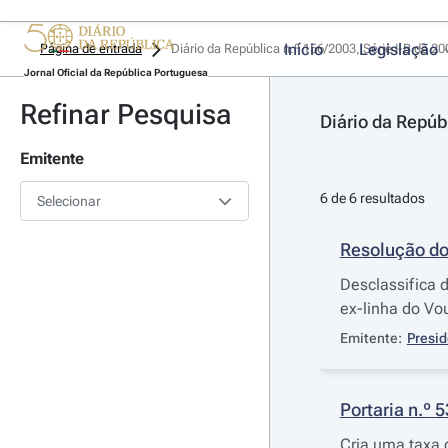
Início
Legislação
Página de entrada
Diário da República n.º 156/2003, Série I-B de 2
Jornal Oficial da República Portuguesa
Refinar Pesquisa
Diário da Repúb
Emitente
6 de 6 resultados
Selecionar
Resolução do
Desclassifica d
ex-linha do Vo
Emitente:
Presid
Portaria n.º 
Cria uma taxa 