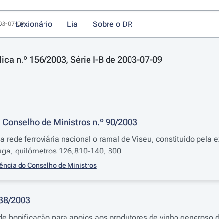
Lexionário
Lia
Sobre o DR
003-07-09
lica n.º 156/2003, Série I-B de 2003-07-09
 Conselho de Ministros n.º 90/2003
a rede ferroviária nacional o ramal de Viseu, constituído pela
uga, quilómetros 126,810-140, 800
ência do Conselho de Ministros
538/2003
de bonificação para apoios aos produtores de vinho generoso