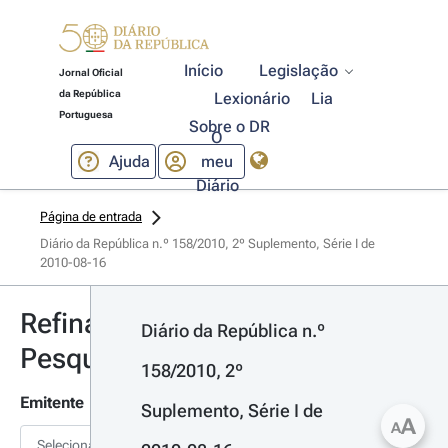
Início
Legislação
Jornal Oficial
da República
Lexionário
Lia
Portuguesa
Sobre o DR
O
Ajuda
meu
Diário
Página de entrada
Diário da República n.º 158/2010, 2º Suplemento, Série I de 
2010-08-16
Refinar
Diário da República n.º 
Pesquisa
158/2010, 2º 
Emitente
Suplemento, Série I de 
A
A
Selecionar