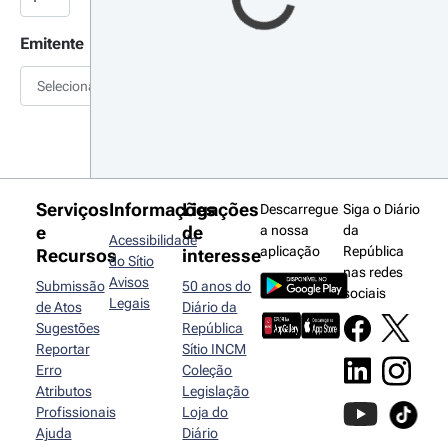
Emitente
Selecionar
Serviços
Informações
Ligações
Descarregue
Siga o Diário
e
de
a nossa
da
Acessibilidade
aplicação
República
Recursos
interesse
do Sítio
nas redes
Avisos
Submissão
50 anos do
sociais
Legais
de Atos
Diário da
Sugestões
República
Reportar
Sítio INCM
Erro
Coleção
Atributos
Legislação
Profissionais
Loja do
Ajuda
Diário