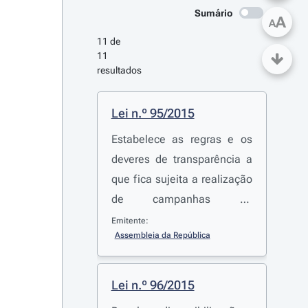
Sumário
A
A
11 de 
11 
resultados
Lei n.º 95/2015
Estabelece as regras e os
deveres de transparência a
que fica sujeita a realização
de campanhas de
publicidade institucional do
Emitente:
Assembleia da República
Estado, bem como as regras
aplicáveis à sua distribuição
em território nacional,
Lei n.º 96/2015
através dos órgãos de