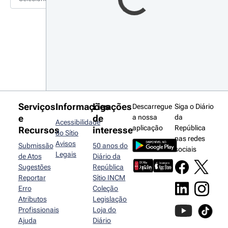
Serviços
Informações
Ligações
Descarregue
Siga o Diário
e
de
a nossa
da
Acessibilidade
aplicação
República
Recursos
interesse
do Sítio
nas redes
Avisos
Submissão
50 anos do
sociais
Legais
de Atos
Diário da
Sugestões
República
Reportar
Sítio INCM
Erro
Coleção
Atributos
Legislação
Profissionais
Loja do
Ajuda
Diário