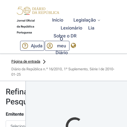
Início
Legislação
Jornal Oficial
da República
Lexionário
Lia
Portuguesa
Sobre o DR
O
Ajuda
meu
Diário
Página de entrada
Diário da República n.º 16/2010, 1º Suplemento, Série I de 2010-
01-25
Refinar
Pesquisa
Emitente
Selecionar