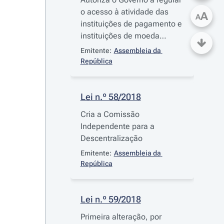
o acesso à atividade das
A
A
instituições de pagamento e
instituições de moeda
eletrónica, bem como a
Emitente:
Assembleia da 
prestação de serviços de
República
pagamento e emissão de
moeda eletrónica, no âmbito
da transposição da
Diretiva
Lei n.º 58/2018
(UE) 2015/2366
, do
Cria a Comissão
Parlamento Europeu e do
Independente para a
Conselho, de 25 de
Descentralização
novembro de 2015, relativa
Emitente:
Assembleia da 
aos serviços de pagamento
República
no mercado interno, que
altera as
Diretivas
2002/65/CE
,
2009/110/CE
e
Lei n.º 59/2018
2013/36/UE
e o
Regulamento (UE) n.º
Primeira alteração, por