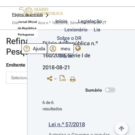
Página de entrada
Início
Legislação
Jornal Oficial
Diário da República n.º 160/2018, Série I de 2018-08-21
da República
Lexionário
Lia
Portuguesa
Sobre o DR
Refinar
O
Diário da República n.º 
Ajuda
meu
Pesquisa
160/2018, Série I de 
Diário
Emitente
2018-08-21
Selecionar
Sumário
6 de 6 
resultados
Lei n.º 57/2018
Autoriza o Governo a regular