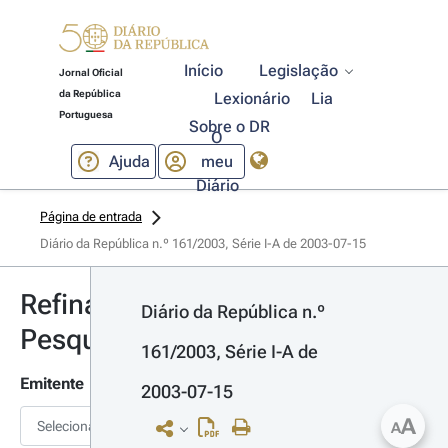
Início
Legislação
Jornal Oficial
da República
Lexionário
Lia
Portuguesa
Sobre o DR
O
Ajuda
meu
Diário
Página de entrada
Diário da República n.º 161/2003, Série I-A de 2003-07-15
Refinar
Diário da República n.º 
Pesquisa
161/2003, Série I-A de 
Emitente
2003-07-15
A
Selecionar
A