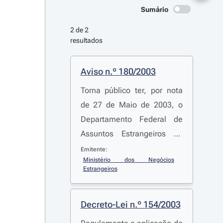
Sumário
2 de 2 
resultados
Aviso n.º 180/2003
Torna público ter, por nota
de 27 de Maio de 2003, o
Departamento Federal de
Assuntos Estrangeiros da
Suíça notificado ter a
Emitente:
Ministério dos Negócios 
Polónia depositado, no dia
Estrangeiros
28 de Março, o seu
instrumento de adesão à
Decreto-Lei n.º 154/2003
Convenção Relativa à
Dispensa de Legalização