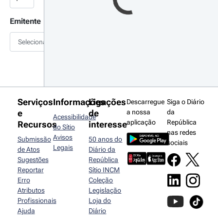
Emitente
Selecionar
Serviços
Informações
Ligações
Descarregue
Siga o Diário
e
de
a nossa
da
Acessibilidade
aplicação
República
Recursos
interesse
do Sítio
nas redes
Avisos
Submissão
50 anos do
sociais
Legais
de Atos
Diário da
Sugestões
República
Reportar
Sítio INCM
Erro
Coleção
Atributos
Legislação
Profissionais
Loja do
Ajuda
Diário