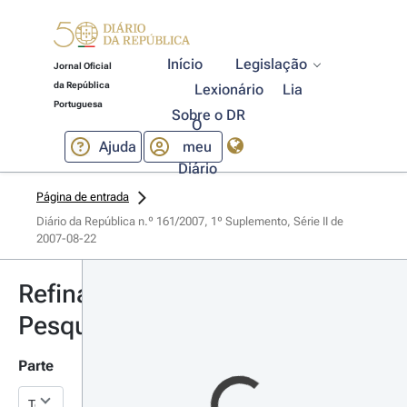
Início
Legislação
Jornal Oficial
da República
Lexionário
Lia
Portuguesa
Sobre o DR
O
Ajuda
meu
Diário
Página de entrada
Diário da República n.º 161/2007, 1º Suplemento, Série II de 
2007-08-22
Refinar
Pesquisa
Parte