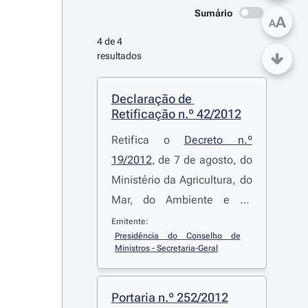
Sumário
A
A
4 de 4 
resultados
Declaração de 
Retificação n.º 42/2012
Retifica o
Decreto n.º
19/2012
, de 7 de agosto, do
Ministério da Agricultura, do
Mar, do Ambiente e do
Ordenamento do Território,
Emitente:
Presidência do Conselho de 
que exclui do regime
Ministros - Secretaria-Geral
florestal parcial uma parcela
de terreno baldio integrada
Portaria n.º 252/2012
no perímetro florestal