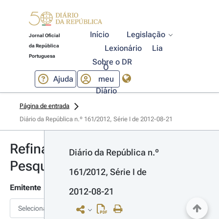
Início
Legislação
Jornal Oficial
da República
Lexionário
Lia
Portuguesa
Sobre o DR
O
Ajuda
meu
Diário
Página de entrada
Diário da República n.º 161/2012, Série I de 2012-08-21
Refinar
Diário da República n.º 
Pesquisa
161/2012, Série I de 
Emitente
2012-08-21
Selecionar