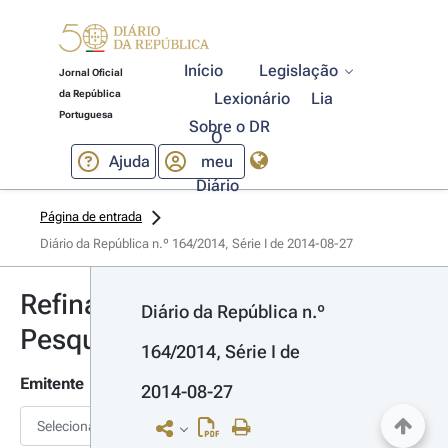
Início
Legislação
Jornal Oficial
da República
Lexionário
Lia
Portuguesa
Sobre o DR
O
Ajuda
meu
Diário
Página de entrada
Diário da República n.º 164/2014, Série I de 2014-08-27
Refinar
Diário da República n.º 
Pesquisa
164/2014, Série I de 
Emitente
2014-08-27
Selecionar