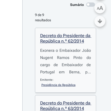
Sumário
A
A
9 de 9 
resultados
Decreto do Presidente da 
República n.º 62/2014
Exonera o Embaixador João
Nugent Ramos Pinto do
cargo de Embaixador de
Portugal em Berna, por
passar à disponibilidade
Emitente:
Presidência da República
Decreto do Presidente da 
República n.º 63/2014